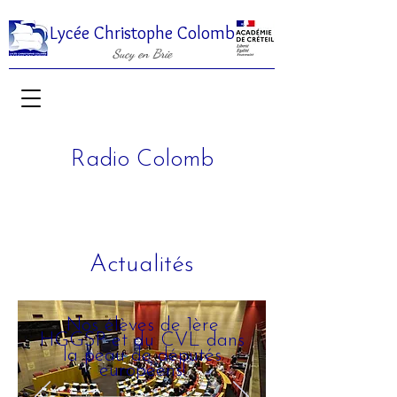
Lycée Christophe Colomb
Sucy en Brie
Radio Colomb
Actualités
Nos élèves de 1ère
HGGSP et du CVL dans
la peau de députés
européens!